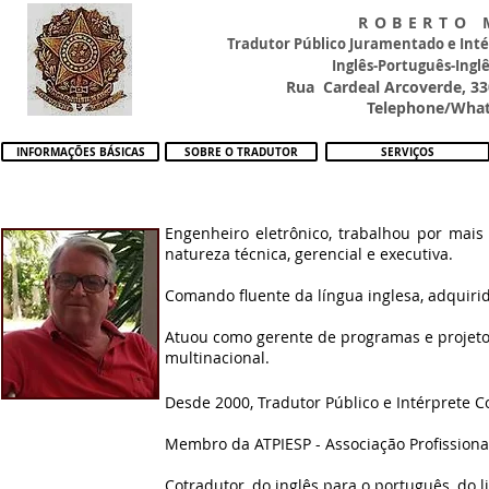
ROBERTO 
Tradutor Público Juramentado e In
Inglês-Português-Ingl
Rua Cardeal Arcoverde, 330
Telephone/What
INFORMAÇÕES BÁSICAS
SOBRE O TRADUTOR
SERVIÇOS
Engenheiro eletrônico, trabalhou por mai
natureza técnica, gerencial e executiva.
Comando fluente da língua inglesa, adquiri
Atuou como gerente de programas e projeto
multinacional.
Desde 2000, Tradutor Público e Intérprete C
Membro da ATPIESP -
Associação Profissiona
Cotradutor, do inglês para o português, do l